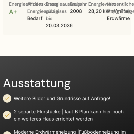
Energieeffizienzklasse
Art des
Energieausweis
Baujahr
Energiewert
Wesentliche
Energieausweises
gültig
2008
28,20 kWh/(m²*a)
Energieträg
A+
Bedarf
bis
Erdwärme
20.03.2036
Ausstattung
Weitere Bilder und Grundrisse auf Anfrage!
2 separte Flurstücke | laut B Plan kann hier noch
ein weiteres Haus errichtet werden
Moderne Erdwärmeheizung |Fußbodenheizung im