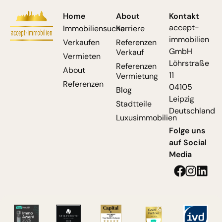
Home
About
Kontakt
accept-
Immobiliensuche
Karriere
immobilien
Verkaufen
Referenzen
GmbH
Verkauf
Vermieten
Löhrstraße
Referenzen
About
11
Vermietung
Referenzen
04105
Blog
Leipzig
Stadtteile
Deutschland
Luxusimmobilien
Folge uns
auf Social
Media