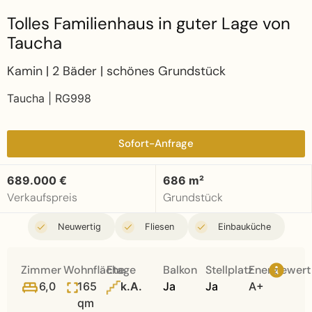
Tolles Familienhaus in guter Lage von
Taucha
Kamin | 2 Bäder | schönes Grundstück
Taucha | RG998
Sofort-Anfrage
689.000 €
686 m²
Verkaufspreis
Grundstück
Neuwertig
Fliesen
Einbauküche
Zimmer
Wohnfläche
Etage
Balkon
Stellplatz
Energiewert
6,0
165
k.A.
Ja
Ja
A+
qm