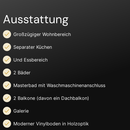
Ausstattung
Großzügiger Wohnbereich
Separater Küchen
Und Essbereich
2 Bäder
Masterbad mit Waschmaschinenanschluss
2 Balkone (davon ein Dachbalkon)
Galerie
Moderner Vinylboden in Holzoptik