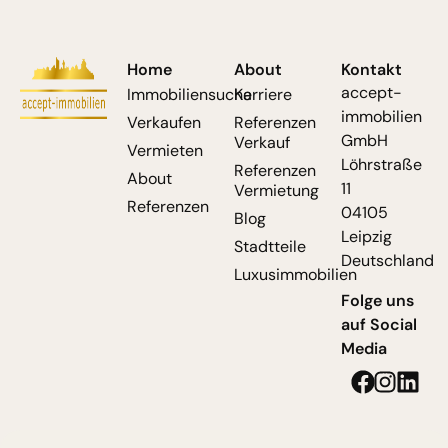
Home
About
Kontakt
accept-
Immobiliensuche
Karriere
immobilien
Verkaufen
Referenzen
GmbH
Verkauf
Vermieten
Löhrstraße
Referenzen
About
11
Vermietung
Referenzen
04105
Blog
Leipzig
Stadtteile
Deutschland
Luxusimmobilien
Folge uns
auf Social
Media