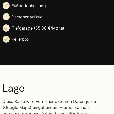
Fußbodenheizung
Personenaufzug
Tiefgarage (85,00 €/Monat)
Kellerbox
Lage
Diese Karte wird von einer externen Datenquelle
(Google Maps) eingebunden. Hierbei können
personenbezogene Daten (bspw. IP-Adresse)