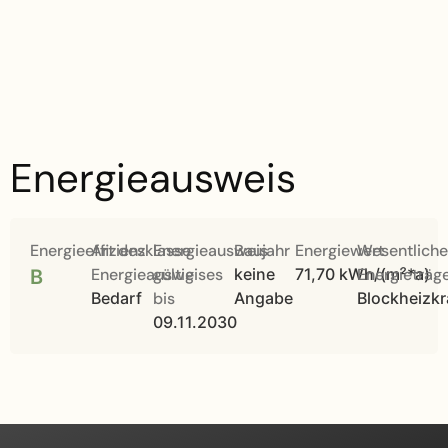
Energieausweis
Energieeffizienzklasse
Art des
Energieausweis
Baujahr
Energiewert
Wesentliche
Energieausweises
gültig
keine
71,70 kWh/(m²*a)
Energieträg
B
Bedarf
bis
Angabe
Blockheizkr
09.11.2030