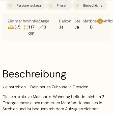
Personenaufzug
Fliesen
Einbauküche
Zimmer
Wohnfläche
Etage
Balkon
Stellplatz
Energieeffiz
3,5
117
3
Ja
Ja
B
qm
Beschreibung
kleinstrehlen – Dein neues Zuhause in Dresden
Diese attraktive Maisontte-Wohnung befindet sich im 3.
Obergeschoss eines modernen Mehrfamilienhauses in
Strehlen und ist bequem mit dem Aufzug erreichbar.