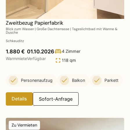
Zweitbezug Papierfabrik
Blick zum Wasser | Große Dachterrasse | Tageslichtbad mit Wanne &
Dusche
Schkeuditz
1.880 €
01.10.2026
4 Zimmer
Warmmiete
Verfügbar
118 qm
Personenaufzug
Balkon
Parkett
Details
Sofort-Anfrage
Zu Vermieten