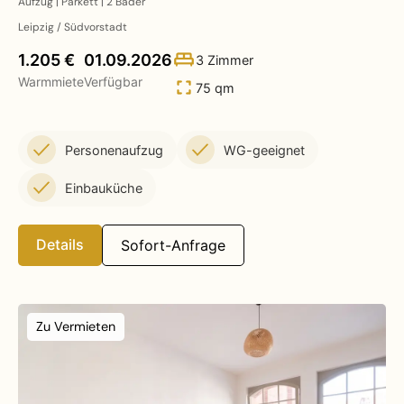
Aufzug | Parkett | 2 Bäder
Leipzig / Südvorstadt
1.205 €
01.09.2026
3 Zimmer
Warmmiete
Verfügbar
75 qm
Personenaufzug
WG-geeignet
Einbauküche
Details
Sofort-Anfrage
Zu Vermieten