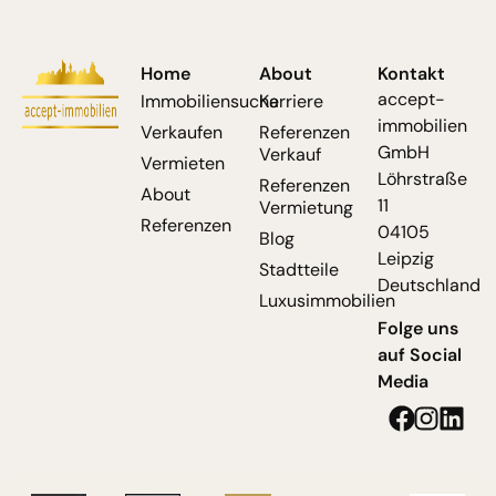
Home
About
Kontakt
accept-
Immobiliensuche
Karriere
immobilien
Verkaufen
Referenzen
GmbH
Verkauf
Vermieten
Löhrstraße
Referenzen
About
11
Vermietung
Referenzen
04105
Blog
Leipzig
Stadtteile
Deutschland
Luxusimmobilien
Folge uns
auf Social
Media