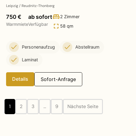
Leipzig / Reudnitz-Thonberg
750 €
ab sofort
2 Zimmer
Warmmiete
Verfügbar
58 qm
Personenaufzug
Abstellraum
Laminat
Details
Sofort-Anfrage
1
2
3
…
9
Nächste Seite