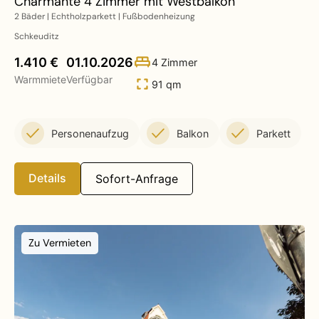
Charmante 4 Zimmer mit Westbalkon
2 Bäder | Echtholzparkett | Fußbodenheizung
Schkeuditz
1.410 €
01.10.2026
4 Zimmer
Warmmiete
Verfügbar
91 qm
Personenaufzug
Balkon
Parkett
Details
Sofort-Anfrage
Zu Vermieten