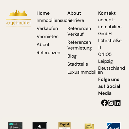
Home
About
Kontakt
accept-
Immobiliensuche
Karriere
immobilien
Verkaufen
Referenzen
GmbH
Verkauf
Vermieten
Löhrstraße
Referenzen
About
11
Vermietung
Referenzen
04105
Blog
Leipzig
Stadtteile
Deutschland
Luxusimmobilien
Folge uns
auf Social
Media