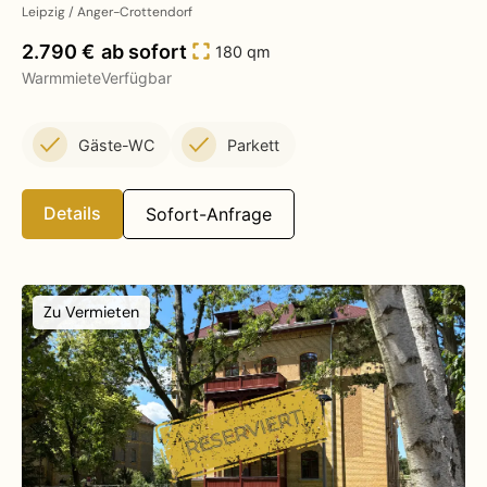
Leipzig / Anger-Crottendorf
2.790 €
ab sofort
180 qm
Warmmiete
Verfügbar
Gäste-WC
Parkett
Details
Sofort-Anfrage
Zu Vermieten