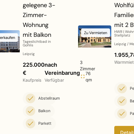
gelegene 3-
Wohlfü
Zimmer-
Famili
Wohnung
mit 2 
HWR | Wohn
Zu Vermieten
mit Balkon
Stellplatz
erkaufen
Tageslichtbad in
Leipzig / M
Gohlis
Leipzig
1.955,7
Warmmiet
3
225.000
nach
Zimmer
€
Vereinbarung
76
qm
Kaufpreis
Verfügbar
Pe
Abstellraum
Ba
Balkon
Pa
Parkett
Detail