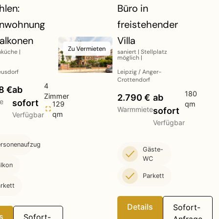
hlen:
Büro in
enwohnung
freistehender
Balkonen
Villa
Zu Vermieten
küche |
saniert | Stellplatz
möglich |
eusdorf
Leipzig / Anger-
Crottendorf
4
8 €
ab
180
Zimmer
2.790 €
ab
e
sofort
129
qm
Warmmiete
sofort
qm
Verfügbar
Verfügbar
rsonenaufzug
Gäste-
WC
lkon
Parkett
rkett
Details
Sofort-
s
Sofort-
Anfrage