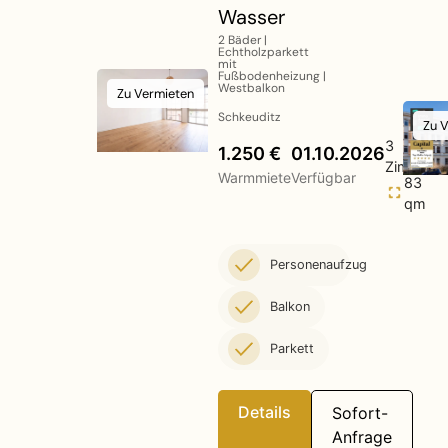
Wasser
2 Bäder |
Echtholzparkett
mit
Fußbodenheizung |
Westbalkon
Zu Vermieten
Schkeuditz
Zu V
3
1.250 €
01.10.2026
Zimmer
Warmmiete
Verfügbar
83
qm
Personenaufzug
Balkon
Parkett
Details
Sofort-
Anfrage