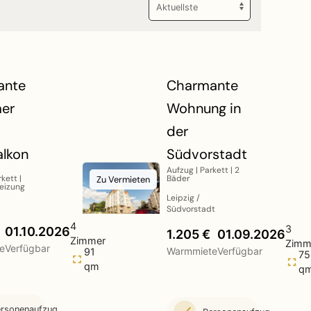
ante
Charmante
er
Wohnung in
der
lkon
Südvorstadt
Aufzug | Parkett | 2
kett |
Bäder
Zu Vermieten
eizung
Leipzig /
Südvorstadt
4
3
01.10.2026
1.205 €
01.09.2026
Zimmer
Zimm
e
Verfügbar
Warmmiete
Verfügbar
91
75
qm
q
rsonenaufzug