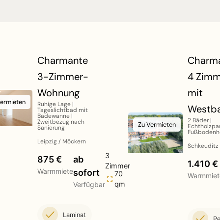
Charmante
Charm
3-Zimmer-
4 Zimm
Wohnung
mit
Vermieten
Ruhige Lage |
Westba
Tageslichtbad mit
Badewanne |
2 Bäder |
Zweitbezug nach
Zu Vermieten
Echtholzpar
Sanierung
Fußbodenh
Leipzig / Möckern
Schkeuditz
3
875 €
ab
1.410 €
Zimmer
Warmmiete
sofort
70
Warmmiet
qm
Verfügbar
Laminat
Pe