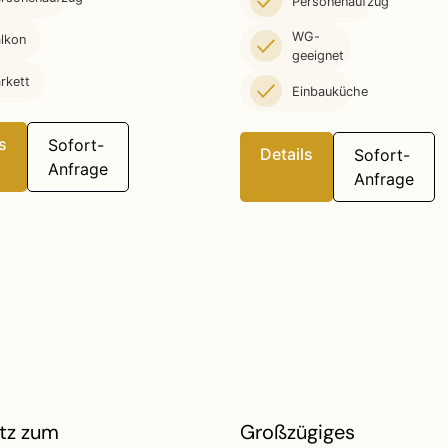
Personenaufzug
WG-
lkon
geeignet
rkett
Einbauküche
s
Sofort-
Details
Sofort-
Anfrage
Anfrage
atz zum
Großzügiges