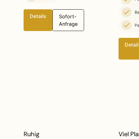
Ba
Details
Sofort-
Anfrage
Pa
Detail
Ruhig
Viel Pl