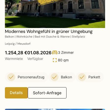
Modernes Wohngefühl in grüner Umgebung
Balkon | Wohnküche | Bad mit Dusche & Wanne | Stellplatz
Leipzig / Meusdorf
1.254,28 €
01.08.2026
3 Zimmer
Warmmiete
Verfügbar
80 qm
Personenaufzug
Balkon
Parkett
Details
Sofort-Anfrage