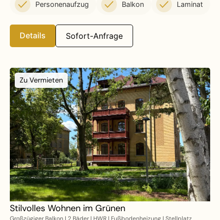
Personenaufzug
Balkon
Laminat
Details
Sofort-Anfrage
Zu Vermieten
Stilvolles Wohnen im Grünen
Großzügiger Balkon | 2 Bäder | HWR | Fußbodenheizung | Stellplatz