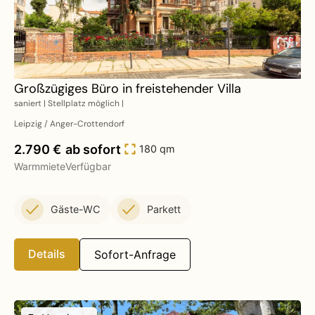
Großzügiges Büro in freistehender Villa
saniert | Stellplatz möglich |
Leipzig / Anger-Crottendorf
2.790 €
ab sofort
180 qm
Warmmiete
Verfügbar
Gäste-WC
Parkett
Details
Sofort-Anfrage