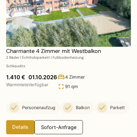
Charmante 4 Zimmer mit Westbalkon
2 Bäder | Echtholzparkett | Fußbodenheizung
Schkeuditz
1.410 €
01.10.2026
4 Zimmer
Warmmiete
Verfügbar
91 qm
Personenaufzug
Balkon
Parkett
Details
Sofort-Anfrage