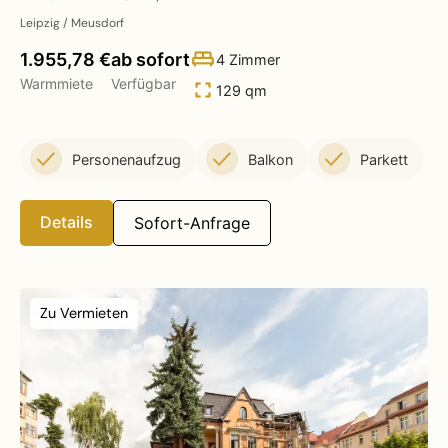
Leipzig / Meusdorf
1.955,78 €
ab sofort
4 Zimmer
Warmmiete
Verfügbar
129 qm
Personenaufzug
Balkon
Parkett
Details
Sofort-Anfrage
Zu Vermieten