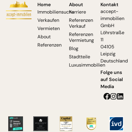
Home
About
Kontakt
accept-
Immobiliensuche
Karriere
immobilien
Verkaufen
Referenzen
GmbH
Verkauf
Vermieten
Löhrstraße
Referenzen
About
11
Vermietung
Referenzen
04105
Blog
Leipzig
Stadtteile
Deutschland
Luxusimmobilien
Folge uns
auf Social
Media