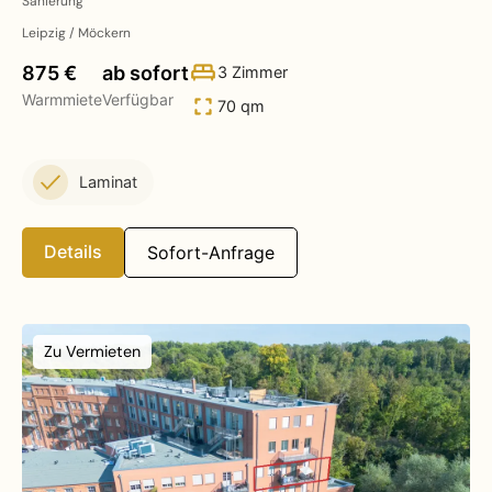
Sanierung
Leipzig / Möckern
875 €
ab sofort
3 Zimmer
Warmmiete
Verfügbar
70 qm
Laminat
Details
Sofort-Anfrage
Zu Vermieten