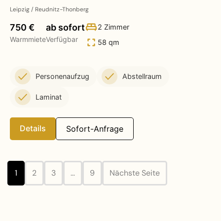
Leipzig / Reudnitz-Thonberg
750 €
ab sofort
2 Zimmer
Warmmiete
Verfügbar
58 qm
Personenaufzug
Abstellraum
Laminat
Details
Sofort-Anfrage
1
2
3
…
9
Nächste Seite