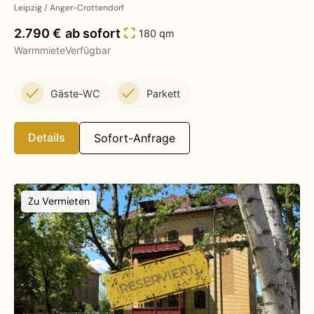
Leipzig / Anger-Crottendorf
2.790 €
ab sofort
180 qm
Warmmiete
Verfügbar
Gäste-WC
Parkett
Details
Sofort-Anfrage
Zu Vermieten