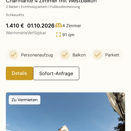
Charmante 4 Zimmer mit Westbalkon
2 Bäder | Echtholzparkett | Fußbodenheizung
Schkeuditz
1.410 €
01.10.2026
4 Zimmer
Warmmiete
Verfügbar
91 qm
Personenaufzug
Balkon
Parkett
Details
Sofort-Anfrage
Zu Vermieten