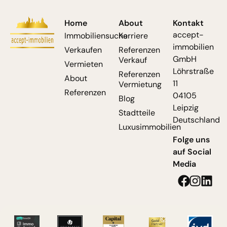
Home
About
Kontakt
accept-
Immobiliensuche
Karriere
immobilien
Verkaufen
Referenzen
GmbH
Verkauf
Vermieten
Löhrstraße
Referenzen
About
11
Vermietung
Referenzen
04105
Blog
Leipzig
Stadtteile
Deutschland
Luxusimmobilien
Folge uns
auf Social
Media