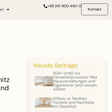
+49 341 900 440-0
en
Kontakt
Neuste Beiträge
BGH-Urteil zur
Verwalterprovision: Was
itz
Hausverwaltungen und
Eigentümer jetzt wissen
und
sollten
Altbau vs. Neubau:
Vorteile und Nachteile
im Überblick