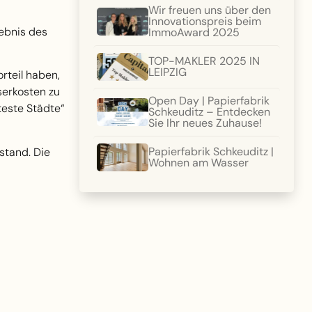
Wir freuen uns über den
Innovationspreis beim
gebnis des
ImmoAward 2025
TOP-MAKLER 2025 IN
LEIPZIG
rteil haben,
serkosten zu
Open Day | Papierfabrik
teste Städte“
Schkeuditz – Entdecken
Sie Ihr neues Zuhause!
Papierfabrik Schkeuditz |
stand. Die
Wohnen am Wasser