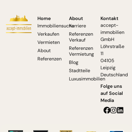
Home
About
Kontakt
accept-
Immobiliensuche
Karriere
immobilien
Verkaufen
Referenzen
GmbH
Verkauf
Vermieten
Löhrstraße
Referenzen
About
11
Vermietung
Referenzen
04105
Blog
Leipzig
Stadtteile
Deutschland
Luxusimmobilien
Folge uns
auf Social
Media