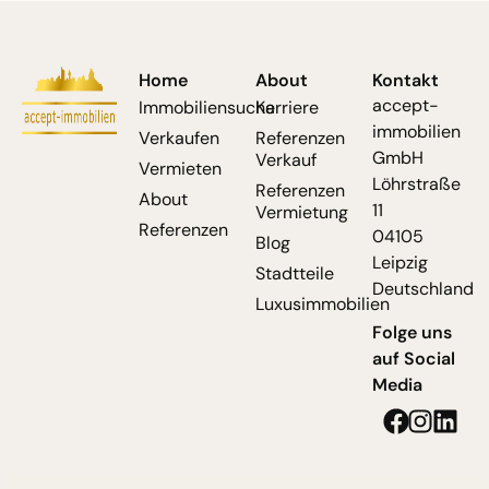
Home
About
Kontakt
accept-
Immobiliensuche
Karriere
immobilien
Verkaufen
Referenzen
GmbH
Verkauf
Vermieten
Löhrstraße
Referenzen
About
11
Vermietung
Referenzen
04105
Blog
Leipzig
Stadtteile
Deutschland
Luxusimmobilien
Folge uns
auf Social
Media