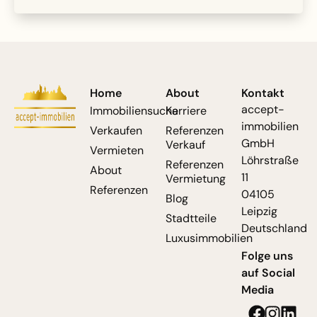
Home
About
Kontakt
accept-
Immobiliensuche
Karriere
immobilien
Verkaufen
Referenzen
GmbH
Verkauf
Vermieten
Löhrstraße
Referenzen
About
11
Vermietung
Referenzen
04105
Blog
Leipzig
Stadtteile
Deutschland
Luxusimmobilien
Folge uns
auf Social
Media