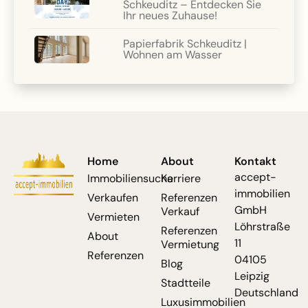
Schkeuditz – Entdecken Sie
Ihr neues Zuhause!
Papierfabrik Schkeuditz |
Wohnen am Wasser
Home
About
Kontakt
accept-
Immobiliensuche
Karriere
immobilien
Verkaufen
Referenzen
GmbH
Verkauf
Vermieten
Löhrstraße
Referenzen
About
11
Vermietung
Referenzen
04105
Blog
Leipzig
Stadtteile
Deutschland
Luxusimmobilien