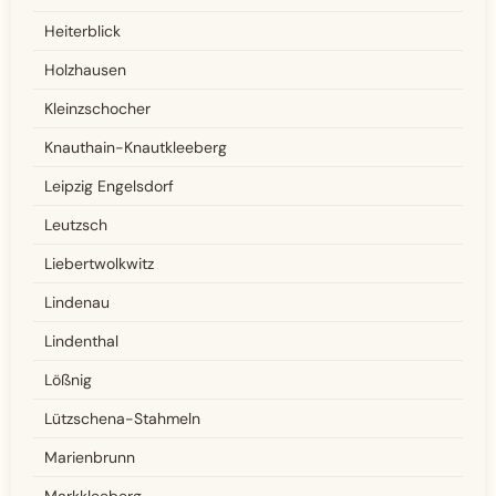
Heiterblick
Holzhausen
Kleinzschocher
Knauthain-Knautkleeberg
Leipzig Engelsdorf
Leutzsch
Liebertwolkwitz
Lindenau
Lindenthal
Lößnig
Lützschena-Stahmeln
Marienbrunn
Markkleeberg