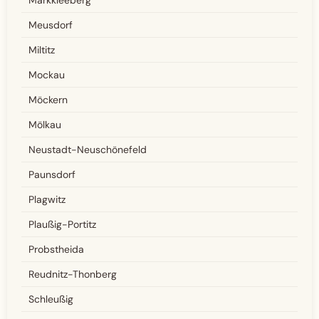
Meusdorf
Miltitz
Mockau
Möckern
Mölkau
Neustadt-Neuschönefeld
Paunsdorf
Plagwitz
Plaußig-Portitz
Probstheida
Reudnitz-Thonberg
Schleußig