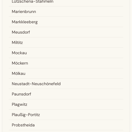
Lützschena-Stahmeln
Marienbrunn
Markkleeberg
Meusdorf
Miltitz
Mockau
Möckern
Mölkau
Neustadt-Neuschönefeld
Paunsdorf
Plagwitz
Plaußig-Portitz
Probstheida