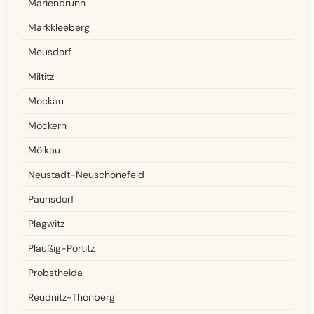
Marienbrunn
Markkleeberg
Meusdorf
Miltitz
Mockau
Möckern
Mölkau
Neustadt-Neuschönefeld
Paunsdorf
Plagwitz
Plaußig-Portitz
Probstheida
Reudnitz-Thonberg